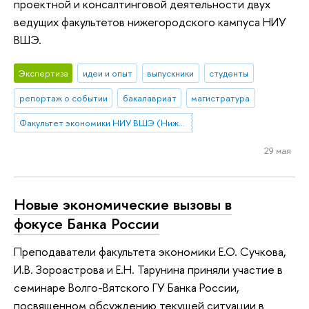
проектной и консалтинговой деятельности двух
ведущих факультетов нижегородского кампуса НИУ
ВШЭ.
Экспертиза
идеи и опыт
выпускники
студенты
репортаж о событии
бакалавриат
магистратура
Факультет экономики НИУ ВШЭ (Нижний Новгород)
29 мая
Новые экономические вызовы в
фокусе Банка России
Преподаватели факультета экономики Е.О. Сучкова,
И.В. Зороастрова и Е.Н. Тарунина приняли участие в
семинаре Волго-Вятского ГУ Банка России,
посвященном обсуждению текущей ситуации в