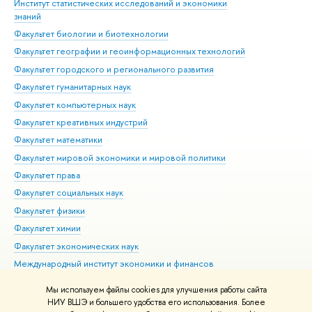
Институт статистических исследований и экономики
Фак
знаний
Фак
Факультет биологии и биотехнологии
Факультет географии и геоинформационных технологий
Факультет городского и регионального развития
Факультет гуманитарных наук
Факультет компьютерных наук
Факультет креативных индустрий
Факультет математики
Факультет мировой экономики и мировой политики
Факультет права
Факультет социальных наук
Факультет физики
Факультет химии
Факультет экономических наук
Международный институт экономики и финансов
Московский институт электроники и математики им. А.Н.
Мы используем файлы cookies для улучшения работы сайта
Тихонова
НИУ ВШЭ и большего удобства его использования. Более