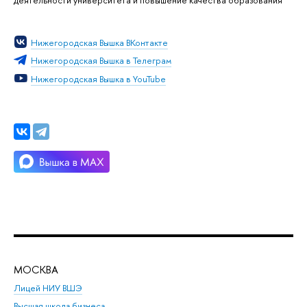
деятельности университета и повышение качества образования
Нижегородская Вышка ВКонтакте
Нижегородская Вышка в Телеграм
Нижегородская Вышка в YouTube
МОСКВА
Н
Лицей НИУ ВШЭ
Фак
Высшая школа бизнеса
Фак