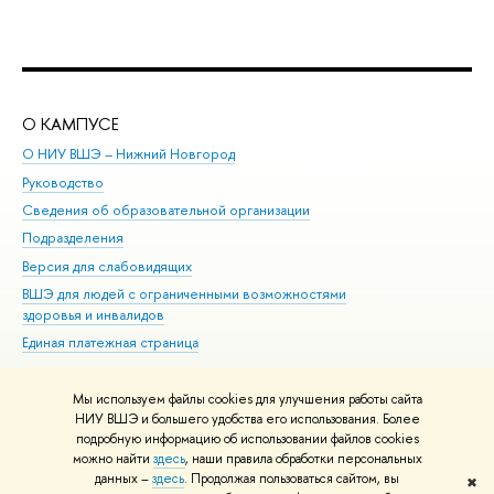
О КАМПУСЕ
ОБ
О НИУ ВШЭ – Нижний Новгород
Бак
Руководство
Маг
Сведения об образовательной организации
Вт
Подразделения
Вы
Версия для слабовидящих
Ку
ВШЭ для людей с ограниченными возможностями
Пр
здоровья и инвалидов
Рег
Единая платежная страница
Яз
Вы
Мы используем файлы cookies для улучшения работы сайта
Обр
НИУ ВШЭ и большего удобства его использования. Более
подробную информацию об использовании файлов cookies
можно найти
здесь
, наши правила обработки персональных
данных –
здесь
. Продолжая пользоваться сайтом, вы
✖