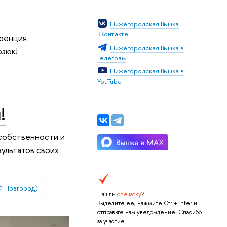
Нижегородская Вышка
ВКонтакте
еренция
Нижегородская Вышка в
озюк!
Телеграм
Нижегородская Вышка в
YouTube
!
 собственности и
ультатов своих
й Новгород)
Нашли
опечатку
?
Выделите её, нажмите Ctrl+Enter и
отправьте нам уведомление. Спасибо
за участие!