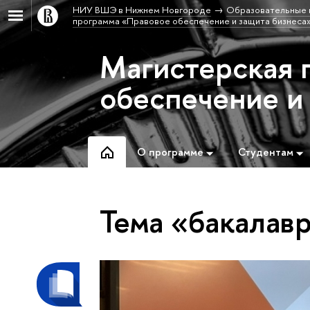
НИУ ВШЭ в Нижнем Новгороде
Образовательные 
программа «Правовое обеспечение и защита бизнеса
Магистерская 
обеспечение и
О программе
Студентам
Тема «бакалав