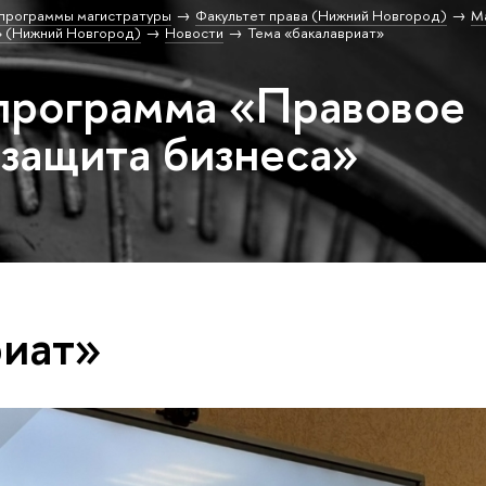
программы магистратуры
Факультет права (Нижний Новгород)
М
» (Нижний Новгород)
Новости
Тема «бакалавриат»
программа «Правовое
 защита бизнеса»
риат»