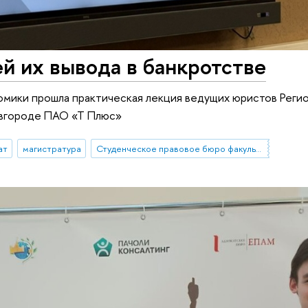
ей их вывода в банкротстве
омики прошла практическая лекция ведущих юристов Реги
овгороде ПАО «Т Плюс»
ат
магистратура
Студенческое правовое бюро факультета права (Нижний Новгород)