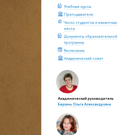
Учебные курсы
Преподаватели
Число студентов и вакантные
места
Документы образовательной
программы
Расписание
Академический совет
Академический руководитель
Берзинь Ольга Александровна