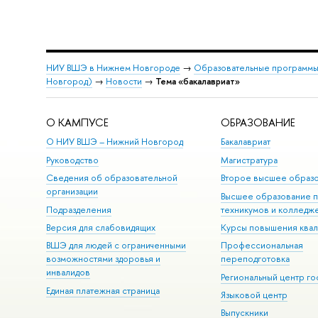
НИУ ВШЭ в Нижнем Новгороде
→
Образовательные программы
Новгород)
→
Новости
→
Тема «бакалавриат»
О КАМПУСЕ
ОБРАЗОВАНИЕ
О НИУ ВШЭ – Нижний Новгород
Бакалавриат
Руководство
Магистратура
Сведения об образовательной
Второе высшее образ
организации
Высшее образование 
Подразделения
техникумов и колледж
Версия для слабовидящих
Курсы повышения ква
ВШЭ для людей с ограниченными
Профессиональная
возможностями здоровья и
переподготовка
инвалидов
Региональный центр го
Единая платежная страница
Языковой центр
Выпускники