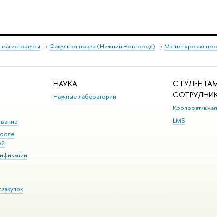
 магистратуры
→
Факультет права (Нижний Новгород)
→
Магистерская про
НАУКА
СТУДЕНТАМ
СОТРУДНИ
Научные лаборатории
Корпоративная
LMS
ование
после
ей
лификации
сзакупок