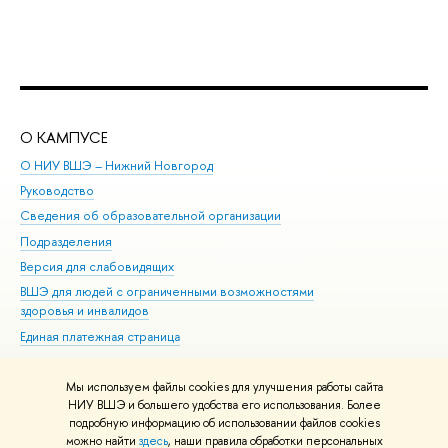
О КАМПУСЕ
ОБ
О НИУ ВШЭ – Нижний Новгород
Бак
Руководство
Маг
Сведения об образовательной организации
Вт
Подразделения
Вы
Версия для слабовидящих
Ку
ВШЭ для людей с ограниченными возможностями
Пр
здоровья и инвалидов
Рег
Единая платежная страница
Яз
Вы
Мы используем файлы cookies для улучшения работы сайта
Обр
НИУ ВШЭ и большего удобства его использования. Более
подробную информацию об использовании файлов cookies
можно найти
здесь
, наши правила обработки персональных