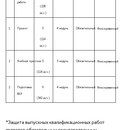
работа
(228
ак.ч.)
1
Проект
3
4 модуль
Обязательный
Фиксированный
(114
ак.ч.)
2
Учебная практика
3
3 модуль
Обязательный
Фиксированный
(114 ак.ч.)
2
Подготовка
9
4 модуль
Обязательный
Фиксированный
ВКР
(342 ак.ч.)
*Защита выпускных квалификационных работ
является обязательным государственным