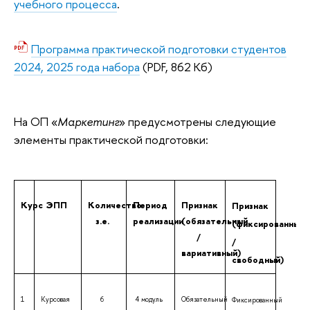
учебного процесса
.
Программа практической подготовки студентов
2024, 2025 года набора
(PDF, 862 Кб)
На ОП «
Маркетинг
» предусмотрены следующие
элементы практической подготовки:
Курс
ЭПП
Количество
Период
Признак
Признак
з.е.
реализации
(обязательный
(фиксированный
/
/
вариативный)
свободный)
1
Курсовая
6
4 модуль
Обязательный
Фиксированный