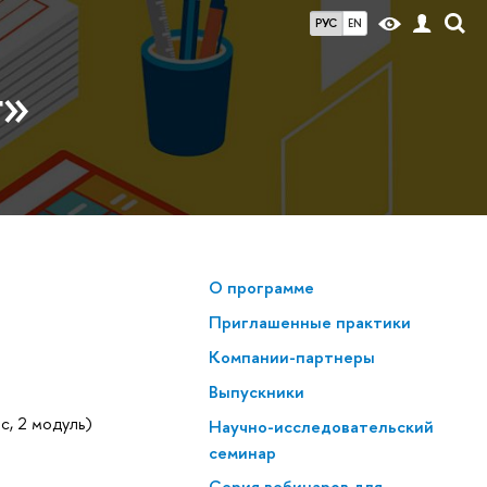
РУС
EN
г»
О программе
Приглашенные практики
Компании-партнеры
Выпускники
с, 2 модуль)
Научно-исследовательский
семинар
Серия вебинаров для