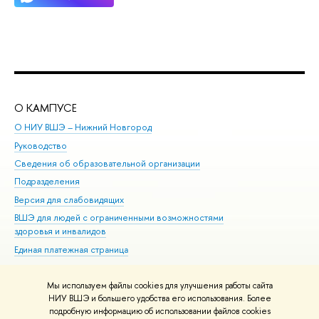
О КАМПУСЕ
ОБ
О НИУ ВШЭ – Нижний Новгород
Бак
Руководство
Маг
Сведения об образовательной организации
Вт
Подразделения
Вы
Версия для слабовидящих
Ку
ВШЭ для людей с ограниченными возможностями
Пр
здоровья и инвалидов
Рег
Единая платежная страница
Яз
Вы
Мы используем файлы cookies для улучшения работы сайта
Обр
НИУ ВШЭ и большего удобства его использования. Более
подробную информацию об использовании файлов cookies