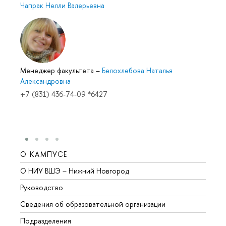
Чапрак Нелли Валерьевна
Менеджер факультета
–
Белохлебова Наталья
Александровна
+7 (831) 436-74-09 *6427
О КАМПУСЕ
ОБР
О НИУ ВШЭ – Нижний Новгород
Бакал
Руководство
Магис
Сведения об образовательной организации
Второ
Подразделения
Высше