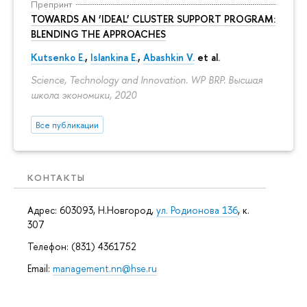
Препринт
TOWARDS AN ‘IDEAL’ CLUSTER SUPPORT PROGRAM:
BLENDING THE APPROACHES
Kutsenko E.
,
Islankina E.
,
Abashkin V.
et al.
Science, Technology and Innovation. WP BRP. Высшая
школа экономики, 2020
Все публикации
КОНТАКТЫ
Адрес: 603093, Н.Новгород,
ул. Родионова 136
, к.
307
Телефон: (831) 4361752
Email:
management.nn@hse.ru