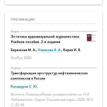
ПУБЛИКАЦИИ
Книга
Эстетика аудиовизуальной журналистики.
Учебное пособие. 2-е издание
Бережная М. А.,
Новикова А. А.
, Кирия И. В.
КноРус, 2026.
Статья
Трансформация оргструктур нефтехимических
комплексов в России
Кондауров С. Ю.
Вестник Нижегородского университета им. Н.И.
Лобачевского. Серия: Социальные науки. 2026. № 2.
С. 31-44.