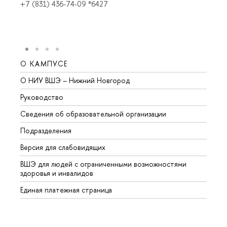
+7 (831) 436-74-09 *6427
О КАМПУСЕ
ОБР
О НИУ ВШЭ – Нижний Новгород
Бакал
Руководство
Магис
Сведения об образовательной организации
Второ
Подразделения
Высше
Версия для слабовидящих
Курсы
ВШЭ для людей с ограниченными возможностями
Профе
здоровья и инвалидов
Регио
Единая платежная страница
Языко
Выпус