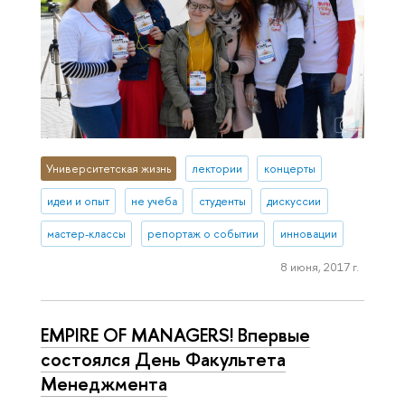
Университетская жизнь
лектории
концерты
идеи и опыт
не учеба
студенты
дискуссии
мастер-классы
репортаж о событии
инновации
8 июня, 2017 г.
EMPIRE OF MANAGERS! Впервые
состоялся День Факультета
Менеджмента