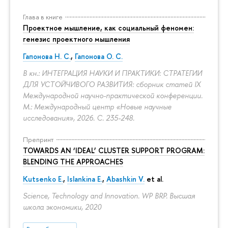
Глава в книге
Проектное мышление, как социальный феномен:
генезис проектного мышления
Гапонова Н. С.
,
Гапонова О. С.
В кн.: ИНТЕГРАЦИЯ НАУКИ И ПРАКТИКИ: СТРАТЕГИИ
ДЛЯ УСТОЙЧИВОГО РАЗВИТИЯ: сборник статей IX
Международной научно-практической конференции.
М.: Международный центр «Новые научные
исследования», 2026.
С. 235-248.
Препринт
TOWARDS AN ‘IDEAL’ CLUSTER SUPPORT PROGRAM:
BLENDING THE APPROACHES
Kutsenko E.
,
Islankina E.
,
Abashkin V.
et al.
Science, Technology and Innovation. WP BRP. Высшая
школа экономики, 2020