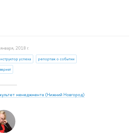
января, 2018 г.
онструктор успеха
репортаж о событии
авриат
культет менеджмента (Нижний Новгород)