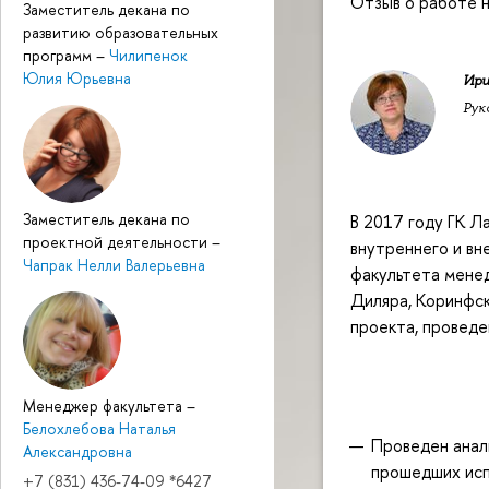
Отзыв о работе 
Заместитель декана по
развитию образовательных
программ
–
Чилипенок
Юлия Юрьевна
Ири
Рук
Заместитель декана по
В 2017 году ГК Л
проектной деятельности
–
внутреннего и в
Чапрак Нелли Валерьевна
факультета мене
Диляра, Коринфск
проекта, проведе
Менеджер факультета
–
Белохлебова Наталья
Проведен анал
Александровна
прошедших исп
+7 (831) 436-74-09 *6427