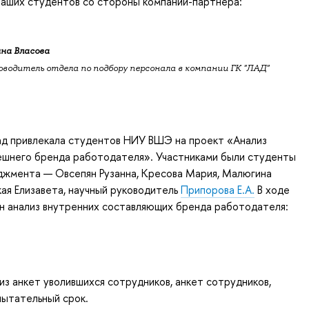
наших студентов со стороны компании-партнера:
на Власова
оводитель отдела по подбору персонала в компании ГК "ЛАД"
ад привлекала студентов НИУ ВШЭ на проект «Анализ
нешнего бренда работодателя». Участниками были студенты
джмента — Овсепян Рузанна, Кресова Мария, Малюгина
ая Елизавета, научный руководитель
Припорова Е.А.
В ходе
н анализ внутренних составляющих бренда работодателя:
из анкет уволившихся сотрудников, анкет сотрудников,
ытательный срок.