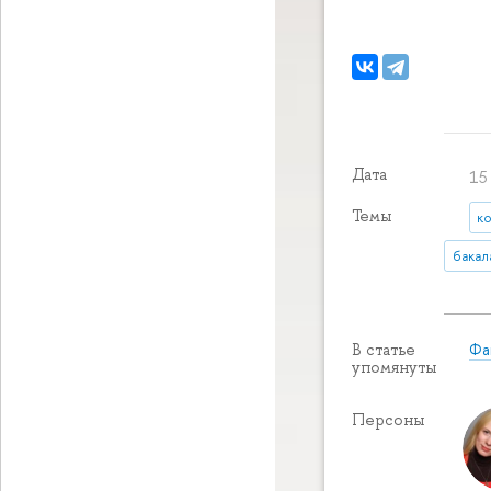
Дата
15 
Темы
к
бакал
Фа
В статье
упомянуты
Персоны