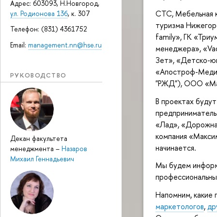
Адрес: 603093, Н.Новгород,
СТС, Мебельная 
ул. Родионова 136
, к. 307
туризма Нижегоро
Телефон: (831) 4361752
family», ГК «Три
Email:
management.nn@hse.ru
менеджера», «Vad
Зет», «Детско-ю
«Апостроф-Медиа
РУКОВОДСТВО
"РЖД"), ООО «Ма
В проектах буду
предпринимательс
«Лад», «Дорожна
компания «Максим
Декан факультета
начинается.
менеджмента
–
Назаров
Михаил Геннадьевич
Мы будем информи
профессиональным
Напомним, какие 
маркетологов
,
др