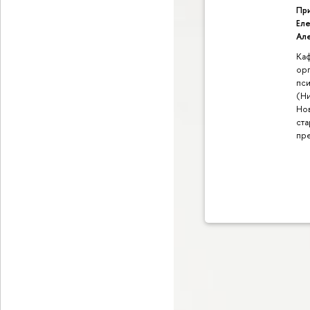
Пр
Ел
Ал
Ка
ор
пс
(Н
Но
ст
пр