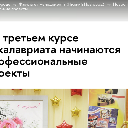
ороде
Факультет менеджмента (Нижний Новгород)
Новост
льные проекты
 третьем курсе
калавриата начинаются
офессиональные
оекты