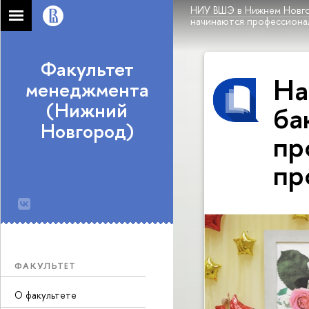
НИУ ВШЭ в Нижнем Новг
начинаются профессиона
Факультет
На
менеджмента
(Нижний
ба
Новгород)
пр
пр
ФАКУЛЬТЕТ
О факультете