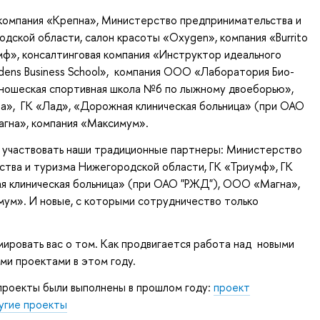
компания «Крепна», Министерство предпринимательства и
дской области, салон красоты «Oxygen», компания «Burrito
умф», консалтинговая компания «Инструктор идеального
ens Business School», компания ООО «Лаборатория Био-
ношеская спортивная школа №6 по лыжному двоеборью»,
», ГК «Лад», «Дорожная клиническая больница» (при ОАО
гна», компания «Максимум».
т участвовать наши традиционные партнеры: Министерство
тва и туризма Нижегородской области, ГК «Триумф», ГК
я клиническая больница» (при ОАО "РЖД"), ООО «Магна»,
ум». И новые, с которыми сотрудничество только
ровать вас о том. Как продвигается работа над новыми
и проектами в этом году.
проекты были выполнены в прошлом году:
проект
угие проекты