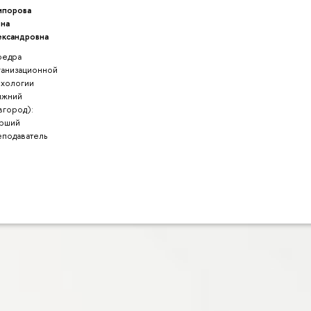
ипорова
ена
ександровна
федра
ганизационной
ихологии
ижний
вгород):
арший
еподаватель