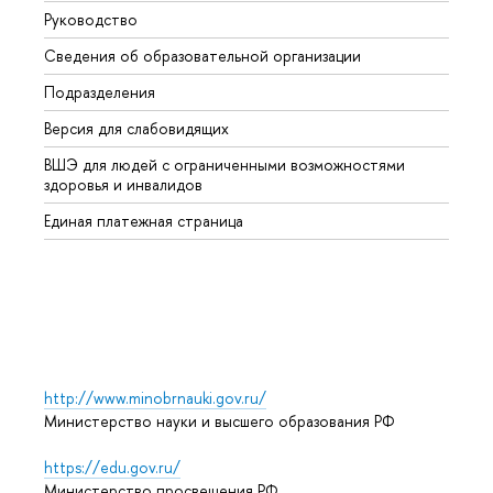
Руководство
Магис
Сведения об образовательной организации
Второ
Подразделения
Высше
Версия для слабовидящих
Курсы
ВШЭ для людей с ограниченными возможностями
Профе
здоровья и инвалидов
Регио
Единая платежная страница
Языко
Выпус
Обрат
http://www.minobrnauki.gov.ru/
Министерство науки и высшего образования РФ
https://edu.gov.ru/
Министерство просвещения РФ