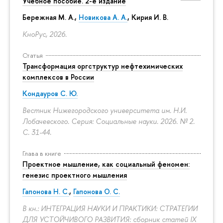
Учебное пособие. 2-е издание
Бережная М. А.,
Новикова А. А.
, Кирия И. В.
КноРус, 2026.
Статья
Трансформация оргструктур нефтехимических
комплексов в России
Кондауров С. Ю.
Вестник Нижегородского университета им. Н.И.
Лобачевского. Серия: Социальные науки. 2026. № 2.
С. 31-44.
Глава в книге
Проектное мышление, как социальный феномен:
генезис проектного мышления
Гапонова Н. С.
,
Гапонова О. С.
В кн.: ИНТЕГРАЦИЯ НАУКИ И ПРАКТИКИ: СТРАТЕГИИ
ДЛЯ УСТОЙЧИВОГО РАЗВИТИЯ: сборник статей IX