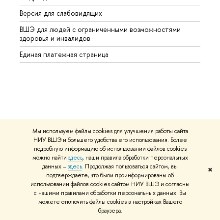
Версия для слабовидящих
Курсы
ВШЭ для людей с ограниченными возможностями
Профе
здоровья и инвалидов
Регио
Единая платежная страница
Языко
Выпус
Обрат
Мы используем файлы cookies для улучшения работы сайта
http://www.minobrnauki.gov.ru/
НИУ ВШЭ и большего удобства его использования. Более
Министерство науки и высшего образования РФ
подробную информацию об использовании файлов cookies
можно найти
здесь
, наши правила обработки персональных
https://edu.gov.ru/
данных –
здесь
. Продолжая пользоваться сайтом, вы
✖
Министерство просвещения РФ
подтверждаете, что были проинформированы об
использовании файлов cookies сайтом НИУ ВШЭ и согласны
с нашими правилами обработки персональных данных. Вы
https://elearning.hse.ru/mooc
можете отключить файлы cookies в настройках Вашего
Массовые открытые онлайн-курсы
браузера.