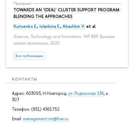
Препринт
TOWARDS AN ‘IDEAL’ CLUSTER SUPPORT PROGRAM:
BLENDING THE APPROACHES
Kutsenko E.
,
Islankina E.
,
Abashkin V.
et al.
Science, Technology and Innovation. WP BRP. Высшая
школа экономики, 2020
Все публикации
КОНТАКТЫ
Адрес: 603093, Н.Новгород,
ул. Родионова 136
, к.
307
Телефон: (831) 4361752
Email:
management.nn@hse.ru