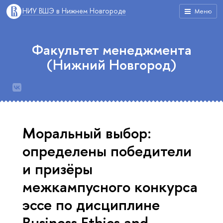
НИУ ВШЭ в Нижнем Новгороде
Меню
Факультет менеджмента
(Нижний Новгород)
Моральный выбор:
определены победители
и призёры
межкампусного конкурса
эссе по дисциплине
Business Ethics and