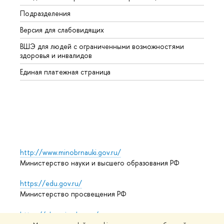
Подразделения
Высше
Версия для слабовидящих
Курсы
ВШЭ для людей с ограниченными возможностями
Профе
здоровья и инвалидов
Регио
Единая платежная страница
Языко
Выпус
Обрат
http://www.minobrnauki.gov.ru/
Министерство науки и высшего образования РФ
https://edu.gov.ru/
Министерство просвещения РФ
https://elearning.hse.ru/mooc