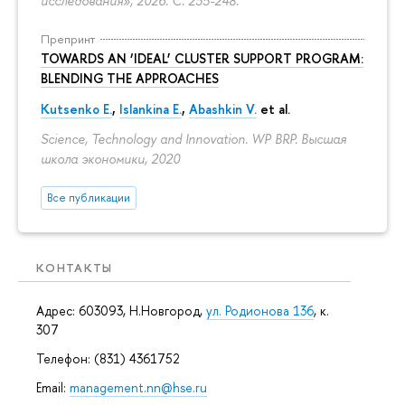
исследования», 2026.
С. 235-248.
Препринт
TOWARDS AN ‘IDEAL’ CLUSTER SUPPORT PROGRAM:
BLENDING THE APPROACHES
Kutsenko E.
,
Islankina E.
,
Abashkin V.
et al.
Science, Technology and Innovation. WP BRP. Высшая
школа экономики, 2020
Все публикации
КОНТАКТЫ
Адрес: 603093, Н.Новгород,
ул. Родионова 136
, к.
307
Телефон: (831) 4361752
Email:
management.nn@hse.ru