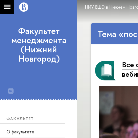
НИУ ВШЭ в Нижнем Новг
Факультет
Тема «по
менеджмента
(Нижний
Новгород)
Все 
веб
ФАКУЛЬТЕТ
О факультете