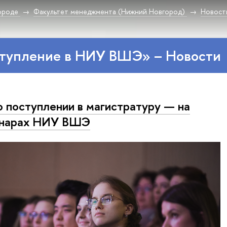
ороде
Факультет менеджмента (Нижний Новгород)
Новост
ступление в НИУ ВШЭ» – Новости
о поступлении в магистратуру — на
инарах НИУ ВШЭ