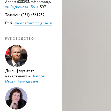
Адрес: 603093, Н.Новгород,
ул. Родионова 136
, к. 307
Телефон: (831) 4361752
Email:
management.nn@hse.ru
РУКОВОДСТВО
Декан факультета
менеджмента
–
Назаров
Михаил Геннадьевич