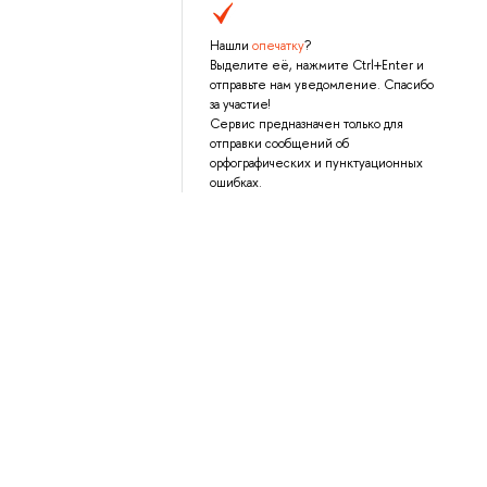
Нашли
опечатку
?
Выделите её, нажмите Ctrl+Enter и
отправьте нам уведомление. Спасибо
за участие!
Сервис предназначен только для
отправки сообщений об
орфографических и пунктуационных
ошибках.