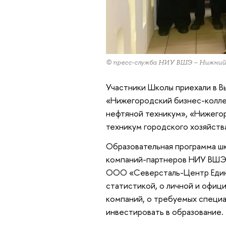
© пресс-служба НИУ ВШЭ – Нижний
Участники Школы приехали в В
«Нижегородский бизнес-колле
нефтяной техникум», «Нижего
техникум городского хозяйств
Образовательная программа шк
компаний-партнеров НИУ ВШЭ –
ООО «Северсталь-Центр Едино
статистикой, о личной и офиц
компаний, о требуемых специал
инвестировать в образование.