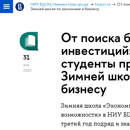
НИУ ВШЭ в Нижнем Новгороде
Новости
От пои
Зимней школе по экономике и бизнесу
От поиска 
инвестиций:
31
студенты п
янв
Зимней шко
2025
бизнесу
Зимняя школа «Экономи
возможности» в НИУ В
третий год подряд и зн