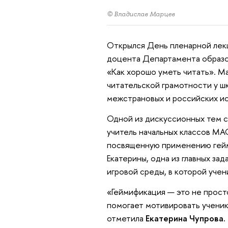
© Владислав Марцев
Открылся День пленарной лекц
доцента Департамента образо
«Как хорошо уметь читать». М
читательской грамотности у шк
межстрановых и российских и
Одной из дискуссионных тем с
учитель начальных классов МА
посвященную применению гейм
Екатерины, одна из главных з
игровой среды, в которой учени
«Геймификация — это не прост
помогает мотивировать ученик
отметила
Екатерина Чупрова.