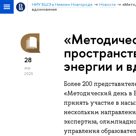
НИУ ВШЭ в Нижнем Новгороде
Новости
«Метод
вдохновения
«Методичес
пространст
28
энергии и 
апр
2025
Более 200 представител
«Методический день в В
принять участие в нас
нескольким направления
экспертиза, олимпиадно
управления образовател