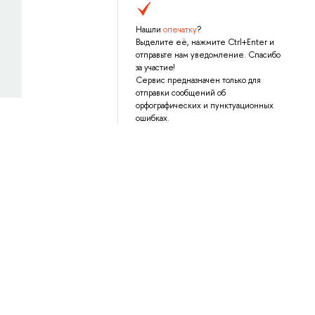
Нашли
опечатку
?
Выделите её, нажмите Ctrl+Enter и
отправьте нам уведомление. Спасибо
за участие!
Сервис предназначен только для
отправки сообщений об
орфографических и пунктуационных
ошибках.