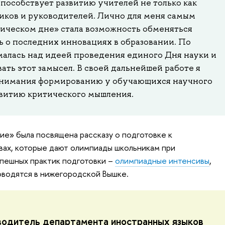
способствует развитию учителей не только как
ников и руководителей. Лично для меня самым
ическом дне» стала возможность обменяться
ь о последних инновациях в образовании. По
малась над идеей проведения единого Дня науки и
вать этот замысел. В своей дальнейшей работе я
внимания формированию у обучающихся научного
звитию критического мышления.
е» была посвящена рассказу о подготовке к
ах, которые дают олимпиады школьникам при
спешных практик подготовки –
олимпиадные интенсивы
,
оводятся в нижегородской Вышке.
водитель департамента иностранных языков