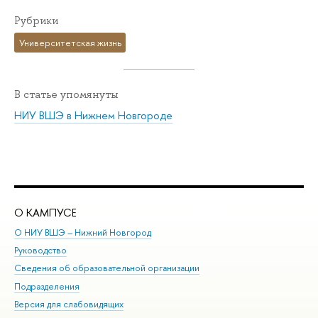
Рубрики
Университетская жизнь
В статье упомянуты
НИУ ВШЭ в Нижнем Новгороде
О КАМПУСЕ
ОБ
О НИУ ВШЭ – Нижний Новгород
Бак
Руководство
Маг
Сведения об образовательной организации
Вт
Подразделения
Вы
Версия для слабовидящих
Ку