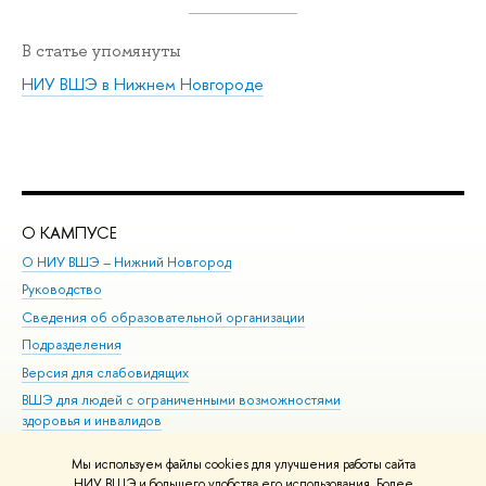
В статье упомянуты
НИУ ВШЭ в Нижнем Новгороде
О КАМПУСЕ
ОБ
О НИУ ВШЭ – Нижний Новгород
Бак
Руководство
Маг
Сведения об образовательной организации
Вт
Подразделения
Вы
Версия для слабовидящих
Ку
ВШЭ для людей с ограниченными возможностями
Пр
здоровья и инвалидов
Рег
Единая платежная страница
Яз
Мы используем файлы cookies для улучшения работы сайта
Вы
НИУ ВШЭ и большего удобства его использования. Более