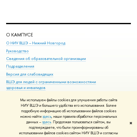
О КАМПУСЕ
ОБ
О НИУ ВШЭ – Нижний Новгород
Бак
Руководство
Маг
Сведения об образовательной организации
Вт
Подразделения
Вы
Версия для слабовидящих
Ку
ВШЭ для людей с ограниченными возможностями
Пр
здоровья и инвалидов
Рег
Единая платежная страница
Яз
Мы используем файлы cookies для улучшения работы сайта
Вы
НИУ ВШЭ и большего удобства его использования. Более
подробную информацию об использовании файлов cookies
Обр
можно найти
здесь
, наши правила обработки персональных
данных –
здесь
. Продолжая пользоваться сайтом, вы
✖
Редактору
подтверждаете, что были проинформированы об
© НИУ ВШЭ 1993–2026
Адреса и контакты
Условия использования
использовании файлов cookies сайтом НИУ ВШЭ и согласны