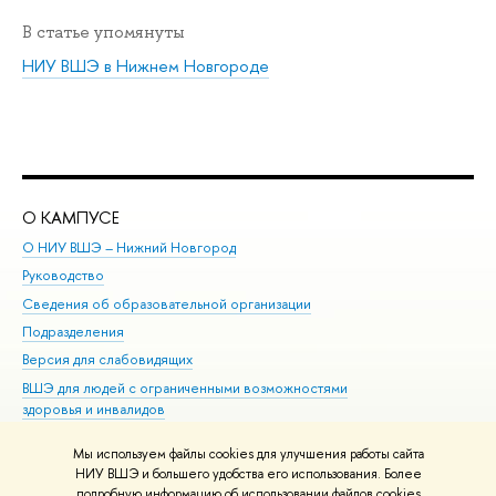
В статье упомянуты
НИУ ВШЭ в Нижнем Новгороде
О КАМПУСЕ
ОБ
О НИУ ВШЭ – Нижний Новгород
Бак
Руководство
Маг
Сведения об образовательной организации
Вт
Подразделения
Вы
Версия для слабовидящих
Ку
ВШЭ для людей с ограниченными возможностями
Пр
здоровья и инвалидов
Рег
Единая платежная страница
Яз
Мы используем файлы cookies для улучшения работы сайта
Вы
НИУ ВШЭ и большего удобства его использования. Более
подробную информацию об использовании файлов cookies