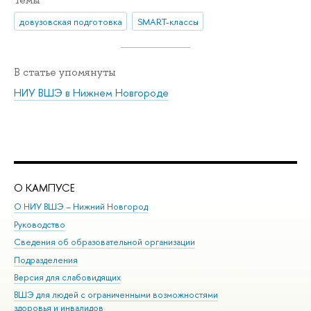
Темы
довузовская подготовка
SMART-классы
В статье упомянуты
НИУ ВШЭ в Нижнем Новгороде
О КАМПУСЕ
ОБ
О НИУ ВШЭ – Нижний Новгород
Бак
Руководство
Маг
Сведения об образовательной организации
Вт
Подразделения
Вы
Версия для слабовидящих
Ку
ВШЭ для людей с ограниченными возможностями
Пр
здоровья и инвалидов