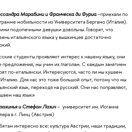
ссандра Марабини и Франческа ди Фуриа
–приехали по
грамме мобильности из Университета Бергамо (Италия).
ими подопечными девушки довольны. Говорят, что
вень итальянского языка у вышкинцев достаточно
окий.
сские студенты проявляют интерес к нашему языку, они
 предложения, мы учим их глаголам. С каждым занятием
рят по-итальянски. Интересуются, часто ли мы кушаем
 Италию. Для нас это тоже большой опыт, потому что мы
янский язык, переходя на русский. Они нас поправляют,
чшаем наш язык»
ахинья и Стефан Лазич
– университет им. Иоганна
лера в г. Линц (Австрия)
бятам интересно все: культура Австрии, наши традиции,