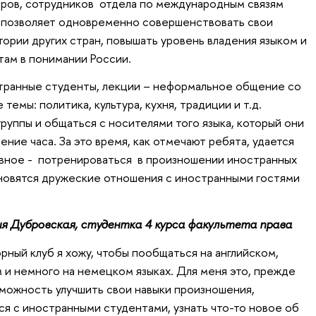
торов, сотрудников отдела по международным связям
позволяет одновременно совершенствовать свои
стории других стран, повышать уровень владения языком и
ам в понимании России.
странные студенты, лекции – неформальное общение со
темы: политика, культура, кухня, традиции и т.д.
группы и общаться с носителями того языка, который они
ение часа. За это время, как отмечают ребята, удается
авное - потренироваться в произношении иностранных
новятся дружеские отношения с иностранными гостями
я Дубровская, студентка 4 курса факультета права
орный клуб я хожу, чтобы пообщаться на английском,
 и немного на немецком языках. Для меня это, прежде
зможность улучшить свои навыки произношения,
я с иностранными студентами, узнать что-то новое об