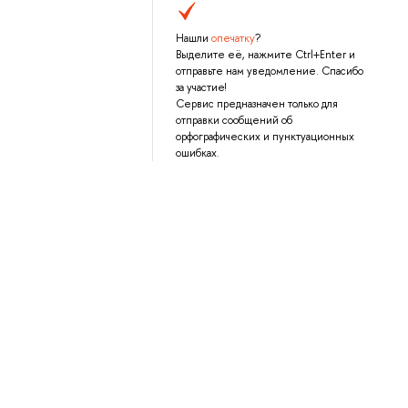
Нашли
опечатку
?
Выделите её, нажмите Ctrl+Enter и
отправьте нам уведомление. Спасибо
за участие!
Сервис предназначен только для
отправки сообщений об
орфографических и пунктуационных
ошибках.