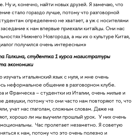
е. Ну и, конечно, найти новых друзей. Я замечаю, что
ние стало гораздо лучше, потому что разговорной
студентам определенно не хватает, а уж с носителями
 заседание к нам впервые приехали китайцы. Они нас
ьностях Нижнего Новгорода, а мы их о культуре Китая,
иалог получился очень интересным»
а Галкина, студентка 1 курса магистратуры
та экономики
ю изучать итальянский язык с нуля, и мне очень
сь неформальное общение в разговорном клубе.
а и Франческа – студентки из Италии, очень милые и
е девушки, потому что они часто нам повторяют то, что
яли, учат нас глаголам, сложным словам. Даже на
ют, хорошо ли мы выучили прошлый урок. У них очень
эмоциональны. Час пролетает незаметно. Я советую
иняться к нам, потому что это очень полезно и