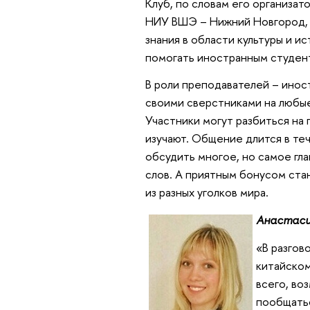
Клуб, по словам его организа
НИУ ВШЭ – Нижний Новгород, 
знания в области культуры и и
помогать иностранным студент
В роли преподавателей – ино
своими сверстниками на любые 
Участники могут разбиться на 
изучают. Общение длится в теч
обсудить многое, но самое гл
слов. А приятным бонусом ста
из разных уголков мира.
Анастаси
«В разгов
китайском
всего, во
пообщатьс