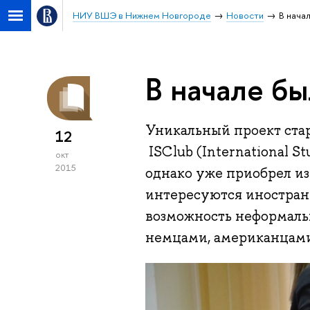
НИУ ВШЭ в Нижнем Новгороде
Новости
В нача
В начале бы
Уникальный проект ста
12
ISClub (International S
окт
2015
однако уже приобрел из
интересуются иностран
возможность неформаль
немцами, американцами