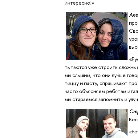
интересно!»
Але
про
Сво
уро
выс
«Ру
пытаются уже строить сложные
мы слышим, что они лучше гово
пиццу и пасту, спрашивают про
часто объясняем ребятам италь
мы стараемся запомнить и улу
Стр
Кеп
«Ре