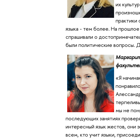
их культур
произноше
практики 
языка - тем более. На прошлое
спрашивали о достопримечател
были политические вопросы. Д
Маргарит
факульте
«Я начина
понравило
Алессандр
терпеливы
мы не пон
последующих занятиях проверя
интересный язык жестов, они 
всем, кто учит языки, присоед