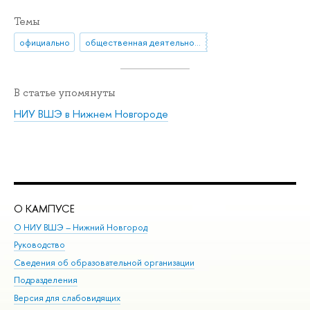
Темы
официально
общественная деятельность
В статье упомянуты
НИУ ВШЭ в Нижнем Новгороде
О КАМПУСЕ
ОБ
О НИУ ВШЭ – Нижний Новгород
Бак
Руководство
Маг
Сведения об образовательной организации
Вт
Подразделения
Вы
Версия для слабовидящих
Ку