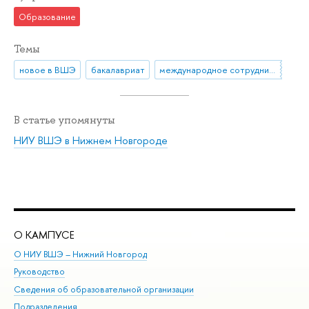
Образование
Темы
новое в ВШЭ
бакалавриат
международное сотрудничество
В статье упомянуты
НИУ ВШЭ в Нижнем Новгороде
О КАМПУСЕ
ОБ
О НИУ ВШЭ – Нижний Новгород
Бак
Руководство
Маг
Сведения об образовательной организации
Вт
Подразделения
Вы