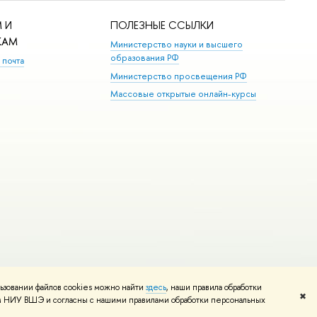
 И
ПОЛЕЗНЫЕ ССЫЛКИ
КАМ
Министерство науки и высшего
образования РФ
 почта
Министерство просвещения РФ
Массовые открытые онлайн-курсы
ьзовании файлов cookies можно найти
здесь
, наши правила обработки
Редактору
✖
том НИУ ВШЭ и согласны с нашими правилами обработки персональных