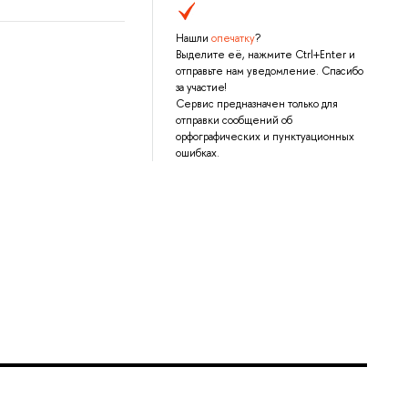
Нашли
опечатку
?
Выделите её, нажмите Ctrl+Enter и
отправьте нам уведомление. Спасибо
за участие!
Сервис предназначен только для
отправки сообщений об
орфографических и пунктуационных
ошибках.