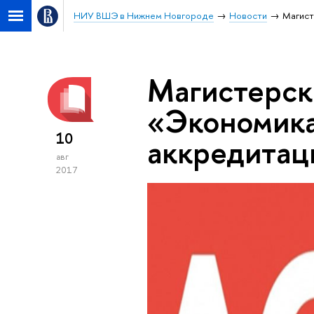
НИУ ВШЭ в Нижнем Новгороде
Новости
Магист
Магистерск
«Экономика
10
аккредита
авг
2017