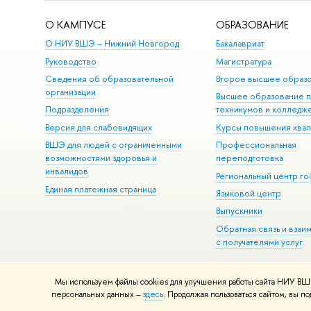
О КАМПУСЕ
ОБРАЗОВАНИЕ
О НИУ ВШЭ – Нижний Новгород
Бакалавриат
Руководство
Магистратура
Сведения об образовательной
Второе высшее образ
организации
Высшее образование 
Подразделения
техникумов и колледж
Версия для слабовидящих
Курсы повышения ква
ВШЭ для людей с ограниченными
Профессиональная
возможностями здоровья и
переподготовка
инвалидов
Региональный центр го
Единая платежная страница
Языковой центр
Выпускники
Обратная связь и взаи
с получателями услуг
Мы используем файлы cookies для улучшения работы сайта НИУ ВШЭ
© НИУ ВШЭ 1993–2026
Адреса и контакты
Условия использова
персональных данных –
здесь
. Продолжая пользоваться сайтом, вы 
Шрифты HSE Sans и HSE Slab разработаны в
Школе дизайна НИУ