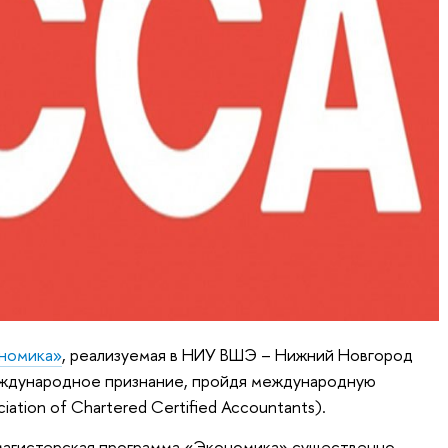
номика»
, реализуемая в НИУ ВШЭ – Нижний Новгород
международное признание, пройдя международную
tion of Chartered Certified Accountants).
магистерская программа «Экономика» существенно