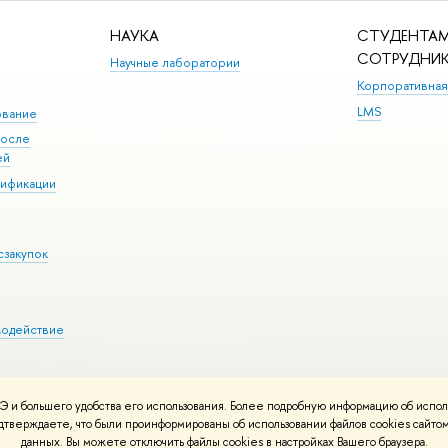
НАУКА
СТУДЕНТАМ
СОТРУДНИ
Научные лаборатории
Корпоративная
LMS
ование
после
ей
лификации
сзакупок
модействие
 и большего удобства его использования. Более подробную информацию об испол
ния материалов
Политика конфиденциальности
Карта сайта
подтверждаете, что были проинформированы об использовании файлов cookies сай
 ВШЭ
данных. Вы можете отключить файлы cookies в настройках Вашего браузера.