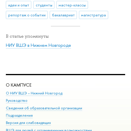
идеи и опыт
студенты
мастер-классы
репортаж о событии
бакалавриат
магистратура
В статье упомянуты
НИУ ВШЭ в Нижнем Новгороде
О КАМПУСЕ
ОБ
О НИУ ВШЭ – Нижний Новгород
Бак
Руководство
Маг
Сведения об образовательной организации
Вт
Подразделения
Вы
Версия для слабовидящих
Ку
ВШЭ для людей с ограниченными возможностями
Пр