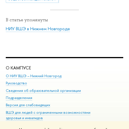
В статье упомянуты
НИУ ВШЭ в Нижнем Новгороде
О КАМПУСЕ
ОБ
О НИУ ВШЭ – Нижний Новгород
Бак
Руководство
Маг
Сведения об образовательной организации
Вт
Подразделения
Вы
Версия для слабовидящих
Ку
ВШЭ для людей с ограниченными возможностями
Пр
здоровья и инвалидов
Рег
Единая платежная страница
Яз