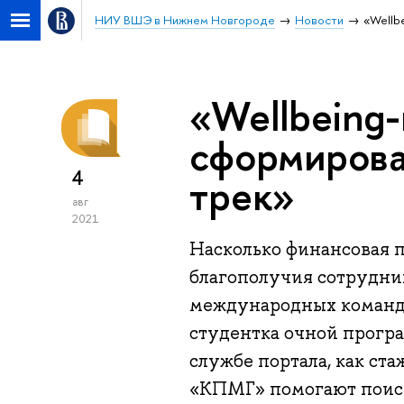
НИУ ВШЭ в Нижнем Новгороде
Новости
«Wellb
«Wellbeing
сформирова
4
трек»
авг
2021
Насколько финансовая 
благополучия сотруднико
международных команда
студентка очной прогр
службе портала, как ст
«КПМГ» помогают поиск