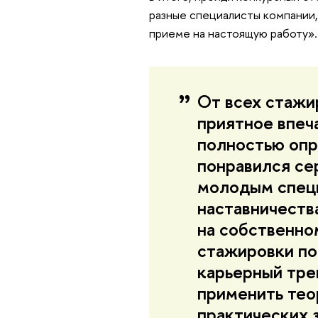
разные специалисты компании,
приеме на настоящую работу».
От всех стажи
приятное впеч
полностью опр
понравился се
молодым спец
наставничества
на собственно
стажировки п
карьерный тре
применить тео
практических з