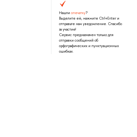
Нашли
опечатку
?
Выделите её, нажмите Ctrl+Enter и
отправьте нам уведомление. Спасибо
за участие!
Сервис предназначен только для
отправки сообщений об
орфографических и пунктуационных
ошибках.