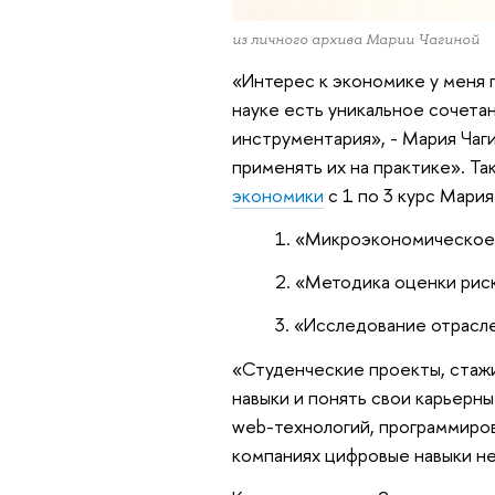
из личного архива Марии Чагиной
«Интерес к экономике у меня п
науке есть уникальное сочета
инструментария», - Мария Чаги
применять их на практике». Та
экономики
с 1 по 3 курс Мария
«Микроэкономическое 
«Методика оценки риск
«Исследование отрасл
«Студенческие проекты, стаж
навыки и понять свои карьерны
web-технологий, программиров
компаниях цифровые навыки н