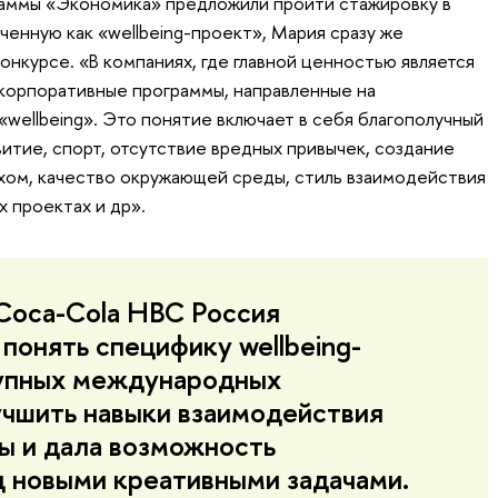
раммы «Экономика» предложили пройти стажировку в
ченную как «wellbeing-проект», Мария сразу же
конкурсе. «В компаниях, где главной ценностью является
 корпоративные программы, направленные на
«wellbeing». Это понятие включает в себя благополучный
итие, спорт, отсутствие вредных привычек, создание
хом, качество окружающей среды, стиль взаимодействия
х проектах и др».
Coca-Cola HBC Россия
понять специфику wellbeing-
рупных международных
учшить навыки взаимодействия
ы и дала возможность
д новыми креативными задачами.