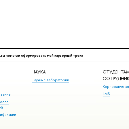
кты помогли сформировать мой карьерный трек»
НАУКА
СТУДЕНТАМ
СОТРУДНИ
Научные лаборатории
Корпоративная
LMS
ование
после
ей
лификации