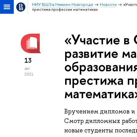
НИУ ВШЭ в Нижнем Новгороде
Новости
«Участ
престижа профессии математика»
«Участие в 
развитие м
13
образовани
авг
престижа п
2021
математика
Вручением дипломов и 
Смотр дипломных работ 
новые студенты последн