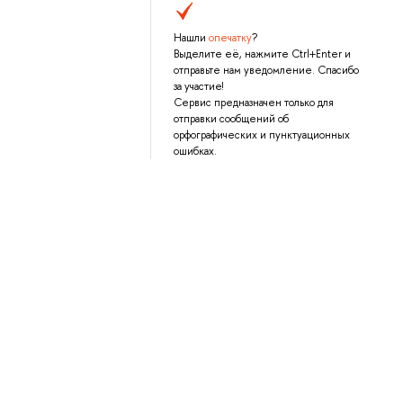
Нашли
опечатку
?
Выделите её, нажмите Ctrl+Enter и
отправьте нам уведомление. Спасибо
за участие!
Сервис предназначен только для
отправки сообщений об
орфографических и пунктуационных
ошибках.