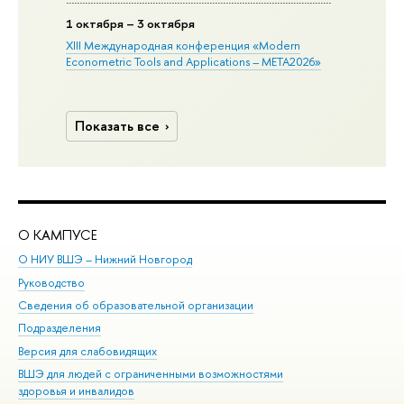
1 октября – 3 октября
XIII Международная конференция «Modern
Econometric Tools and Applications – META2026»
Показать все
О КАМПУСЕ
ОБ
О НИУ ВШЭ – Нижний Новгород
Бак
Руководство
Маг
Сведения об образовательной организации
Вт
Подразделения
Вы
Версия для слабовидящих
Ку
ВШЭ для людей с ограниченными возможностями
Пр
здоровья и инвалидов
Рег