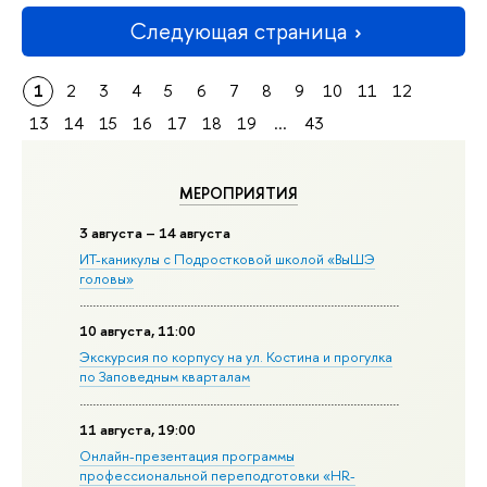
Следующая страница
1
2
3
4
5
6
7
8
9
10
11
12
13
14
15
16
17
18
19
...
43
МЕРОПРИЯТИЯ
3 августа – 14 августа
ИТ-каникулы с Подростковой школой «ВыШЭ
головы»
10 августа, 11:00
Экскурсия по корпусу на ул. Костина и прогулка
по Заповедным кварталам
11 августа, 19:00
Онлайн-презентация программы
профессиональной переподготовки «HR-