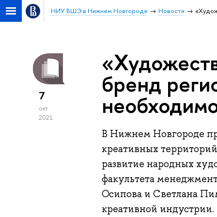
НИУ ВШЭ в Нижнем Новгороде
Новости
«Худож
«Художест
бренд реги
7
необходимо
окт
2021
В Нижнем Новгороде п
креативных территорий
развитие народных худ
факультета менеджмен
Осипова и Светлана Пим
креативной индустрии.