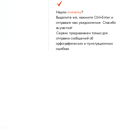
Нашли
опечатку
?
Выделите её, нажмите Ctrl+Enter и
отправьте нам уведомление. Спасибо
за участие!
Сервис предназначен только для
отправки сообщений об
орфографических и пунктуационных
ошибках.