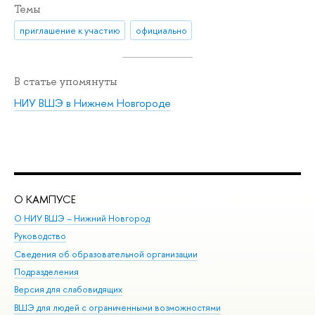
Темы
приглашение к участию
официально
В статье упомянуты
НИУ ВШЭ в Нижнем Новгороде
О КАМПУСЕ
ОБ
О НИУ ВШЭ – Нижний Новгород
Бак
Руководство
Маг
Сведения об образовательной организации
Вт
Подразделения
Вы
Версия для слабовидящих
Ку
ВШЭ для людей с ограниченными возможностями
Пр