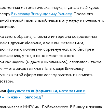
временная математическая наука, я узнала на 3 курсе
ессору
Вячеславу Зигмундовичу Гринесу
. После его
амой первой пары, я влюбилась в эту науку и поняла, что
ваниями.
ько многообразна, сложна и интересна современная
вают друзья: «Марина, а чем вы, математики,
чаю, что мы с коллегами соревнуемся, кто быстрее
ожалению, у тех, кто не имеет тесного
й как наукой (и даже у школьников), сложилось такое
я — это закрытая книга. Благодаря Вячеславу
уться к этой сфере как исследователь и написать
дством.
тива
факультета информатики, математики и
 – Нижний Новгород
?
заканчивала в ННГУ им. Лобачевского. В Вышку я пришла