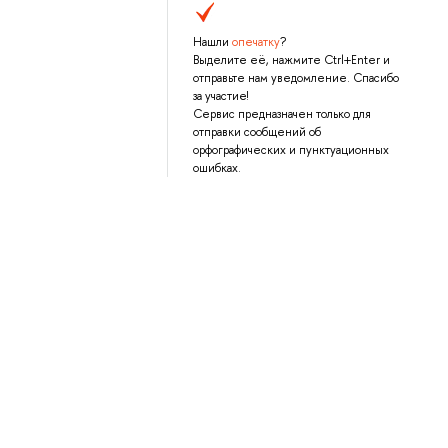
Нашли
опечатку
?
Выделите её, нажмите Ctrl+Enter и
отправьте нам уведомление. Спасибо
за участие!
Сервис предназначен только для
отправки сообщений об
орфографических и пунктуационных
ошибках.