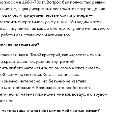
вопросом в 1960-70х гг. Вопрос был полностью решен
 систем, а для дискретных систем этот вопрос до сих
х годах были придуманы первые контрпримеры —
построить энергетическую функцию. Мы видим в этой
для изучения, так как до сих пор получено не так много
о работы для студентов и аспирантов.
ческая математика?
расивая наука. Такой критерий, как «красота» очень
но красота дает ощущение внутренней
ить любого математика, то он легко может сказать,
кой таким не является. Когда я занималась
 конечно, интересно, но безумно не хватало
ее многообразием. Возможно, это особенность
етическая математика нужна мне как воздух, я с трудом
без нее.
а математика стала неотъемлемой частью жизни?