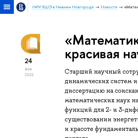
НИУ ВШЭ в Нижнем Новгороде
Новости
«Матем
«Математик
красивая на
24
фев
Старший научный сотр
2022
динамических систем и
диссертацию на соиска
математических наук н
функций для 2- и 3-ди
существовании энергет
и красоте фундаменталь