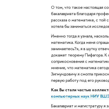
О том, что такое настоящая со
бакалавриата благодаря проф
рассказа о математике, с той с
хотела бы заниматься исследо
Именно тогда я узнала, наскол
математика. Когда меня спраши
занимаетесь?», я в шутку отве
докажет теорему Пифагора. К с
соприкосновения с математико
мнение, что математика сегодн
Зигмундовичу я смогла прикосн
первую работу под его руково
Как Вы стали частью коллек
компьютерных наук НИУ ВШЭ
Бакалавриат и магистратуру я 