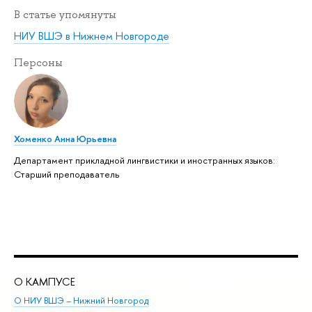
В статье упомянуты
НИУ ВШЭ в Нижнем Новгороде
Персоны
Хоменко Анна Юрьевна
Департамент прикладной лингвистики и иностранных языков:
Старший преподаватель
О КАМПУСЕ
ОБ
О НИУ ВШЭ – Нижний Новгород
Бак