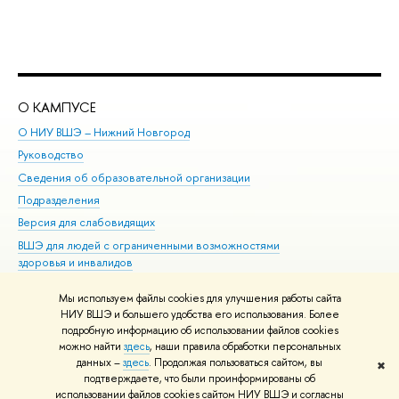
О КАМПУСЕ
ОБ
О НИУ ВШЭ – Нижний Новгород
Бак
Руководство
Маг
Сведения об образовательной организации
Вт
Подразделения
Вы
Версия для слабовидящих
Ку
ВШЭ для людей с ограниченными возможностями
Пр
здоровья и инвалидов
Рег
Единая платежная страница
Яз
Мы используем файлы cookies для улучшения работы сайта
Вы
НИУ ВШЭ и большего удобства его использования. Более
подробную информацию об использовании файлов cookies
Обр
можно найти
здесь
, наши правила обработки персональных
данных –
здесь
. Продолжая пользоваться сайтом, вы
✖
Редактору
подтверждаете, что были проинформированы об
© НИУ ВШЭ 1993–2026
Адреса и контакты
Условия использования
использовании файлов cookies сайтом НИУ ВШЭ и согласны