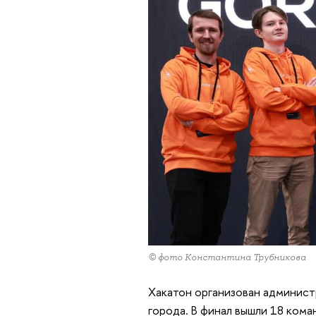
© фото Константина Трубникова
Хакатон организован админис
города. В финал вышли 18 кома