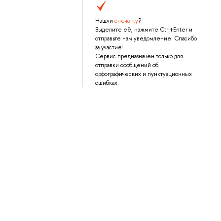
Нашли
опечатку
?
Выделите её, нажмите Ctrl+Enter и
отправьте нам уведомление. Спасибо
за участие!
Сервис предназначен только для
отправки сообщений об
орфографических и пунктуационных
ошибках.