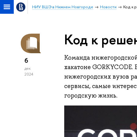
НИУ ВШЭ в Нижнем Новгороде
Новости
Код к 
Код к реше
Команда нижегородской
6
хакатоне GORKYCODE. В
дек
2024
нижегородских вузов р
сервисы, самые интере
городскую жизнь.