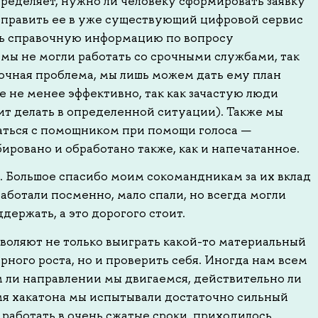
ределяет, нужно ли человеку сформировать заявку
тправить ее в уже существующий цифровой сервис
ть справочную информацию по вопросу
 мы не могли работать со срочными службами, так
срочная проблема, мы лишь можем дать ему план
е не менее эффективно, так как зачастую люди
оит делать в определенной ситуации). Также мы
аться с помощником при помощи голоса —
ировано и обработано также, как и напечатанное.
. Большое спасибо моим сокомандникам за их вклад
ботали посменно, мало спали, но всегда могли
держать, а это дорогого стоит.
оляют не только выиграть какой-то материальный
рного роста, но и проверить себя. Иногда нам всем
м ли направлении мы двигаемся, действительно ли
емя хакатона мы испытывали достаточно сильный
ь работать в очень сжатые сроки, приходилось