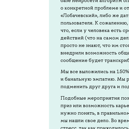
базе нейросети алгоритм оп
о конкретной проблеме и о
«Лобачевский», либо же да
пользователя. К сожалению,
что, если у человека есть 
действий (что на самом дел
просто не знают, что им ст
внедрили возможность общ
сообщение будет транскриб
Мы все выложились на 150%
и банальную эмпатию. Мы ра
подменить друг друга и под
Подобные мероприятия позв
приз или возможность карье
нужно понять, в правильно
мы нашли свое дело. Во вр
стресс, так как приходилос