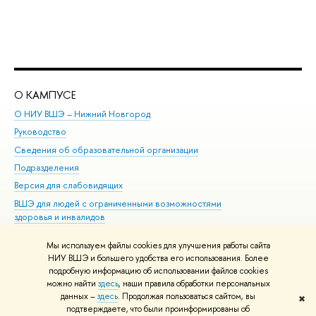
О КАМПУСЕ
ОБ
О НИУ ВШЭ – Нижний Новгород
Бак
Руководство
Маг
Сведения об образовательной организации
Вт
Подразделения
Вы
Версия для слабовидящих
Ку
ВШЭ для людей с ограниченными возможностями
Пр
здоровья и инвалидов
Рег
Единая платежная страница
Яз
Мы используем файлы cookies для улучшения работы сайта
Вы
НИУ ВШЭ и большего удобства его использования. Более
подробную информацию об использовании файлов cookies
Обр
можно найти
здесь
, наши правила обработки персональных
данных –
здесь
. Продолжая пользоваться сайтом, вы
✖
Редактору
подтверждаете, что были проинформированы об