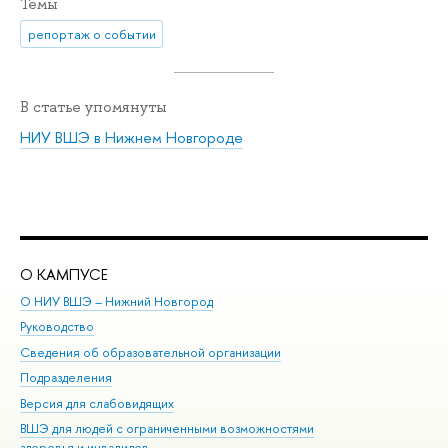
Темы
репортаж о событии
В статье упомянуты
НИУ ВШЭ в Нижнем Новгороде
О КАМПУСЕ
ОБ
О НИУ ВШЭ – Нижний Новгород
Бак
Руководство
Маг
Сведения об образовательной организации
Вт
Подразделения
Вы
Версия для слабовидящих
Ку
ВШЭ для людей с ограниченными возможностями
Пр
здоровья и инвалидов