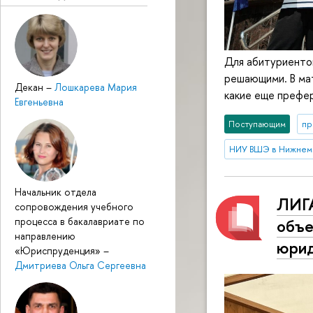
Для абитуриентов
решающими. В мат
Декан
–
Лошкарева Мария
какие еще префе
Евгеньевна
Поступающим
пр
НИУ ВШЭ в Нижнем
Начальник отдела
ЛИГ
сопровождения учебного
объе
процесса в бакалавриате по
направлению
юрид
«Юриспруденция»
–
Дмитриева Ольга Сергеевна