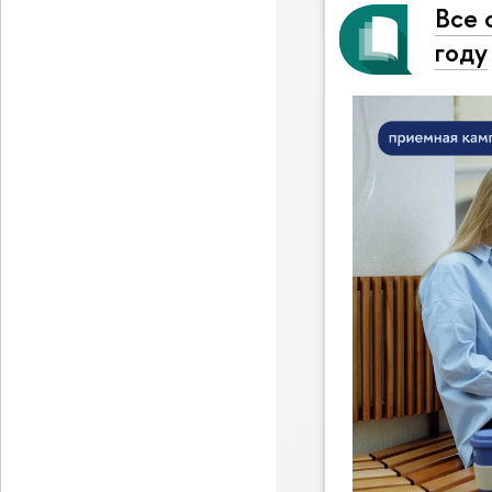
Все 
году