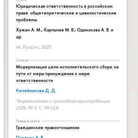
Юридическая ответственность в российском
праве: общетеоретические и цивилистические
проблемы
Хужин А. М., Карпычев М. В., Одинокова А. В. и
др.
М.: Русайнс, 2025.
Статья
Модернизация цели исполнительского сбора: на
пути от меры принуждения к мере
ответственности
Келейникова Д. Д.
Теоретическая и прикладная юриспруденция.
2026. № 2.
С. 99-114.
Глава в книге
Гражданские правоотношения
Пчелкин А. В.