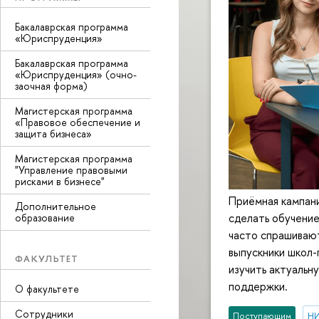
Бакалаврская программа
«Юриспруденция»
Бакалаврская программа
«Юриспруденция» (очно-
заочная форма)
Магистерская программа
«Правовое обеспечение и
защита бизнеса»
Магистерская программа
"Управление правовыми
рисками в бизнесе"
Приёмная кампани
Дополнительное
сделать обучени
образование
часто спрашивают
выпускники школ-
ФАКУЛЬТЕТ
изучить актуальн
поддержки.
О факультете
Сотрудники
Поступающим
НИ