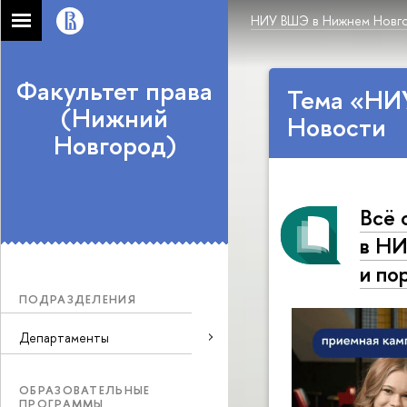
НИУ ВШЭ в Нижнем Новг
Факультет права
Тема «НИ
(Нижний
Новости
Новгород)
Всё 
в НИ
и по
ПОДРАЗДЕЛЕНИЯ
Департаменты
ОБРАЗОВАТЕЛЬНЫЕ
ПРОГРАММЫ