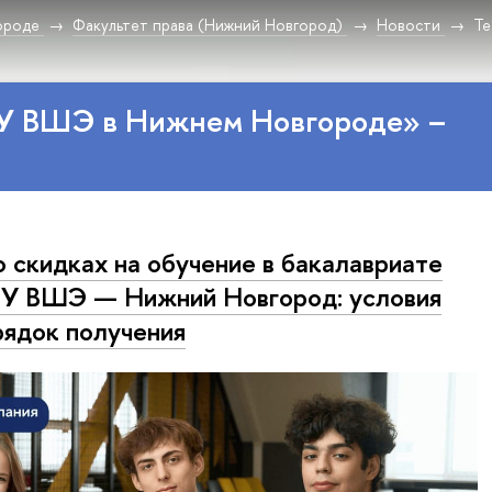
ороде
Факультет права (Нижний Новгород)
Новости
Те
У ВШЭ в Нижнем Новгороде» –
о скидках на обучение в бакалавриате
У ВШЭ — Нижний Новгород: условия
рядок получения