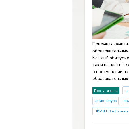
Приемная кампани
образовательными
Каждый абитуриен
так и на платные
о поступлении на
образовательных 
Поступающим
пр
магистратура
пр
НИУ ВШЭ в Нижнем