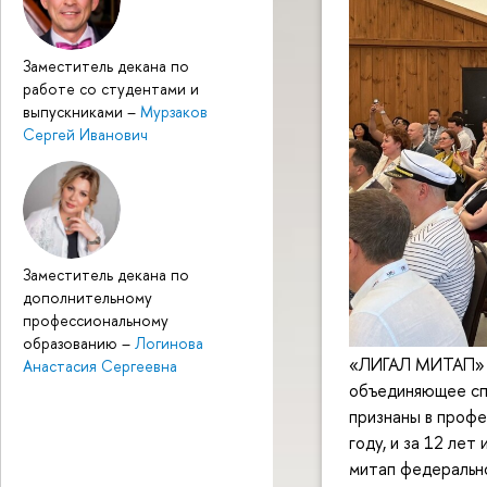
Заместитель декана по
работе со студентами и
выпускниками
–
Мурзаков
Сергей Иванович
Заместитель декана по
дополнительному
профессиональному
образованию
–
Логинова
«ЛИГАЛ МИТАП» —
Анастасия Сергеевна
объединяющее спе
признаны в профе
году, и за 12 ле
митап федерально