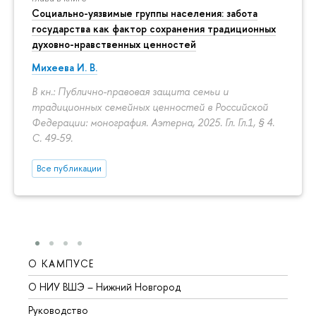
Социально-уязвимые группы населения: забота
государства как фактор сохранения традиционных
духовно-нравственных ценностей
Михеева И. В.
В кн.: Публично-правовая защита семьи и
традиционных семейных ценностей в Российской
Федерации: монография. Аэтерна, 2025. Гл. Гл.1, § 4.
С. 49-59.
Все публикации
О КАМПУСЕ
ОБР
О НИУ ВШЭ – Нижний Новгород
Бакал
Руководство
Магис