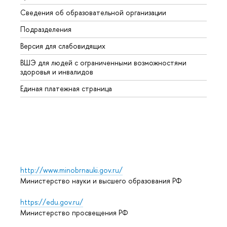
Сведения об образовательной организации
Второ
Подразделения
Высше
Версия для слабовидящих
Курсы
ВШЭ для людей с ограниченными возможностями
Профе
здоровья и инвалидов
Регио
Единая платежная страница
Языко
Выпус
Обрат
http://www.minobrnauki.gov.ru/
Министерство науки и высшего образования РФ
https://edu.gov.ru/
Министерство просвещения РФ