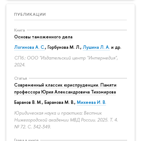
ПУБЛИКАЦИИ
Книга
Основы таможенного дела
Логинова А. С.
,
Горбунова М. Л.
,
Лушина Л. А.
и др.
СПб.: ООО "Издательский центр "Интермедия",
2024.
Статья
Современный классик юриспруденции. Памяти
профессора Юрия Александровича Тихомирова
Баранов В. М., Баранова М. В.,
Михеева И. В.
Юридическая наука и практика: Вестник
Нижегородской академии МВД России. 2025. Т. 4.
№ 72.
С. 342-349.
Глава в книге