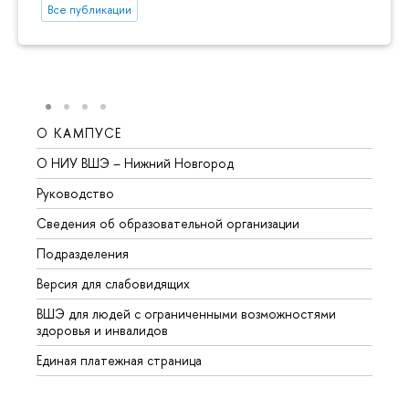
Все публикации
О КАМПУСЕ
ОБР
О НИУ ВШЭ – Нижний Новгород
Бакал
Руководство
Магис
Сведения об образовательной организации
Второ
Подразделения
Высше
Версия для слабовидящих
Курсы
ВШЭ для людей с ограниченными возможностями
Профе
здоровья и инвалидов
Регио
Единая платежная страница
Языко
Выпус