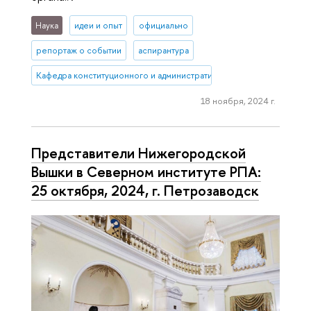
Наука
идеи и опыт
официально
репортаж о событии
аспирантура
Кафедра конституционного и административного права (Нижний 
18 ноября, 2024 г.
Пред­ста­ви­те­ли Ни­же­го­род­ской
Вышки в Северном институте РПА:
25 октября, 2024, г. Пет­ро­за­водск