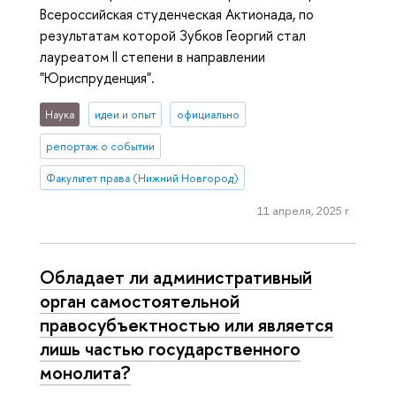
Всероссийская студенческая Актионада, по
результатам которой Зубков Георгий стал
лауреатом II степени в направлении
"Юриспруденция".
Наука
идеи и опыт
официально
репортаж о событии
Факультет права (Нижний Новгород)
11 апреля, 2025 г.
Обладает ли административный
орган самостоятельной
правосубъектностью или является
лишь частью государственного
монолита?