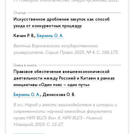
Статья
Искусственное дробление закупок как способ
ухода от конкурентных процедур
Кечин Р. В.
,
Берзинь О. А.
Вестник Воронежского государственного
университета. Серия: Право. 2025. № 4.
С. 166-173.
Глава в книге
Правовое обеспечение внешнеэкономической
деятельности между Россией и Китаем в рамках
инициативы «Один пояс – один путь»
Берзинь О. А.
,
Денискова О. В.
В кн.: Народ и власть: взаимодействие в истории и
современности: научный ежегодник факультета
права НИУ ВШЭ. Вып. 6. НИУ ВШЭ - Нижний
Новгород, 2019.
С. 15-27.