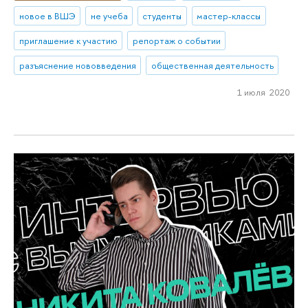
новое в ВШЭ
не учеба
студенты
мастер-классы
приглашение к участию
репортаж о событии
разъяснение нововведения
общественная деятельность
1 июля 2020