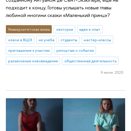
подходит к концу. Готовы услышать новые главы
любимой многими сказки «Маленький принц»?
Университетская жизнь
лектории
идеи и опыт
новое в ВШЭ
не учеба
студенты
мастер-классы
приглашение к участию
репортаж о событии
разъяснение нововведения
общественная деятельность
9 июня 2020