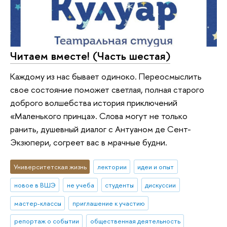
Читаем вместе! (Часть шестая)
Каждому из нас бывает одиноко. Переосмыслить
свое состояние поможет светлая, полная старого
доброго волшебства история приключений
«Маленького принца». Слова могут не только
ранить, душевный диалог с Антуаном де Сент-
Экзюпери, согреет вас в мрачные будни.
Университетская жизнь
лектории
идеи и опыт
новое в ВШЭ
не учеба
студенты
дискуссии
мастер-классы
приглашение к участию
репортаж о событии
общественная деятельность