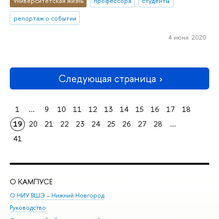
Университетская жизнь
профессора
студенты
репортаж о событии
4 июня 2020
Следующая страница
1
...
9
10
11
12
13
14
15
16
17
18
19
20
21
22
23
24
25
26
27
28
...
41
О КАМПУСЕ
ОБ
О НИУ ВШЭ – Нижний Новгород
Бак
Руководство
Маг