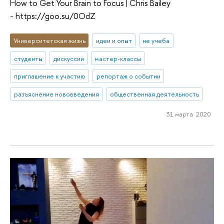
How to Get Your Brain to Focus | Chris Bailey
- https://goo.su/0OdZ
Университетская жизнь
идеи и опыт
не учеба
студенты
дискуссии
мастер-классы
приглашение к участию
репортаж о событии
разъяснение нововведения
общественная деятельность
31 марта 2020