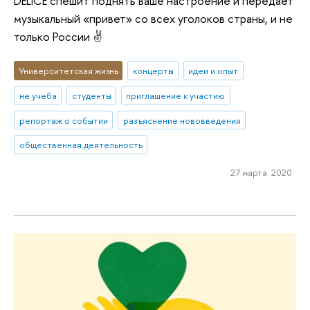
DELICE спешит поднять ваше настроение и передаёт
музыкальный «привет» со всех уголоков страны, и не
только России ✌
Университетская жизнь
концерты
идеи и опыт
не учеба
студенты
приглашение к участию
репортаж о событии
разъяснение нововведения
общественная деятельность
27 марта 2020