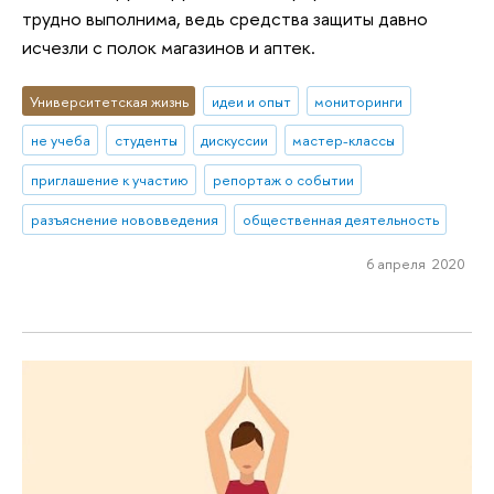
трудно выполнима, ведь средства защиты давно
исчезли с полок магазинов и аптек.
Университетская жизнь
идеи и опыт
мониторинги
не учеба
студенты
дискуссии
мастер-классы
приглашение к участию
репортаж о событии
разъяснение нововведения
общественная деятельность
6 апреля 2020