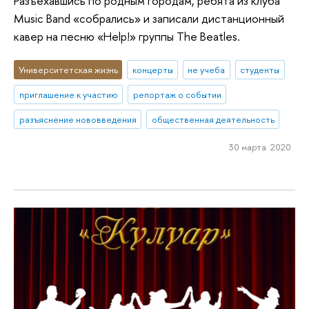
Разъехавшись по родным городам, ребята из клуба
Music Band «собрались» и записали дистанционный
кавер на песню «Help!» группы The Beatles.
Университетская жизнь
концерты
не учеба
студенты
приглашение к участию
репортаж о событии
разъяснение нововведения
общественная деятельность
30 марта 2020