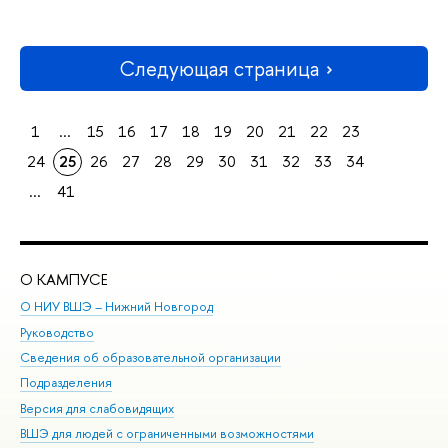
Следующая страница
1
...
15
16
17
18
19
20
21
22
23
24
25
26
27
28
29
30
31
32
33
34
...
41
О КАМПУСЕ
ОБ
О НИУ ВШЭ – Нижний Новгород
Бак
Руководство
Маг
Сведения об образовательной организации
Вт
Подразделения
Вы
Версия для слабовидящих
Ку
ВШЭ для людей с ограниченными возможностями
Пр