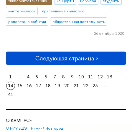
Университетская жизнь
концерты
не учеба
студенты
мастер-классы
приглашение к участию
репортаж о событии
общественная деятельность
26 октября 2020
Следующая страница
1
...
4
5
6
7
8
9
10
11
12
13
14
15
16
17
18
19
20
21
22
23
...
41
О КАМПУСЕ
ОБ
О НИУ ВШЭ – Нижний Новгород
Бак