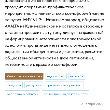
Федерации с 26 октября по 4 ноября 2020 г.
проводит оперативно-профилактическое
мероприятие: «С ненавистью и ксенофобией нам не
по пути». НИУ ВШЭ – Нижний Новгород, общежитие
AXALTA на Кузнечихинской не осталось в стороне, и
студенты провели на эту тему диспут, направленный
на формирование нетерпимости к экстремистской
идеологии, пропаганде негативного отношения к
радикальным объединениям и движениям, развитию
общественной активности в духе патриотизма,
нетерпимости к вражде и ксенофобии.
Университетская жизнь
идеи и опыт
не учеба
студенты
дискуссии
приглашение к участию
репортаж о событии
общественная деятельность
2 ноября 2020