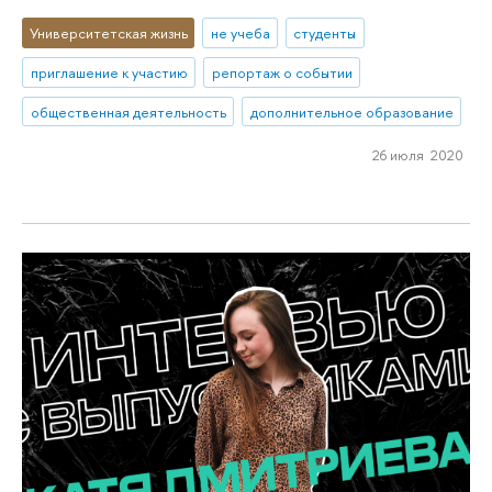
Университетская жизнь
не учеба
студенты
приглашение к участию
репортаж о событии
общественная деятельность
дополнительное образование
26 июля 2020