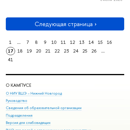
Следующая страница
1
...
7
8
9
10
11
12
13
14
15
16
17
18
19
20
21
22
23
24
25
26
...
41
О КАМПУСЕ
ОБ
О НИУ ВШЭ – Нижний Новгород
Бак
Руководство
Маг
Сведения об образовательной организации
Вт
Подразделения
Вы
Версия для слабовидящих
Ку