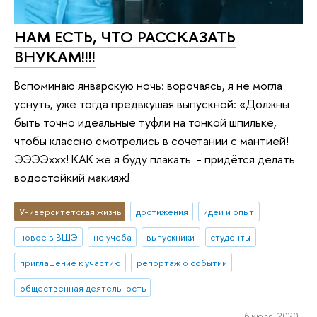
НАМ ЕСТЬ, ЧТО РАССКАЗАТЬ
ВНУКАМ!!!!
Вспоминаю январскую ночь: ворочаясь, я не могла
уснуть, уже тогда предвкушая выпускной: «Должны
быть точно идеальные туфли на тонкой шпильке,
чтобы классно смотрелись в сочетании с мантией!
ЭЭЭЭххх! КАК же я буду плакать - придётся делать
водостойкий макияж!
Университетская жизнь
достижения
идеи и опыт
новое в ВШЭ
не учеба
выпускники
студенты
приглашение к участию
репортаж о событии
общественная деятельность
6 июля 2020