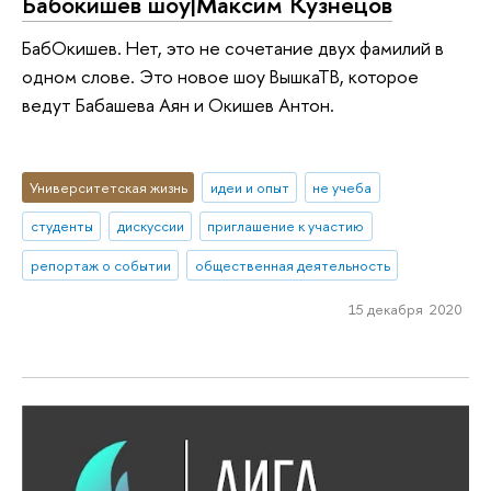
Бабокишев шоу|Максим Кузнецов
БабОкишев. Нет, это не сочетание двух фамилий в
одном слове. Это новое шоу ВышкаТВ, которое
ведут Бабашева Аян и Окишев Антон.
Университетская жизнь
идеи и опыт
не учеба
студенты
дискуссии
приглашение к участию
репортаж о событии
общественная деятельность
15 декабря 2020