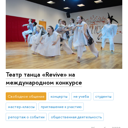
Театр танца «Revive» на
международном конкурсе
Свободное общение
концерты
не учеба
студенты
мастер-классы
приглашение к участию
репортаж о событии
общественная деятельность