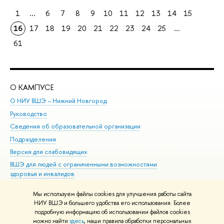
1
...
6
7
8
9
10
11
12
13
14
15
16
17
18
19
20
21
22
23
24
25
...
61
О КАМПУСЕ
ОБ
О НИУ ВШЭ – Нижний Новгород
Бак
Руководство
Маг
Сведения об образовательной организации
Вт
Подразделения
Вы
Версия для слабовидящих
Ку
ВШЭ для людей с ограниченными возможностями
Пр
здоровья и инвалидов
Рег
Единая платежная страница
Яз
Мы используем файлы cookies для улучшения работы сайта
Вы
НИУ ВШЭ и большего удобства его использования. Более
подробную информацию об использовании файлов cookies
Обр
можно найти
здесь
, наши правила обработки персональных