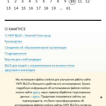
1
2
3
4
5
6
7
8
9
10
11
12
13
14
15
16
17
18
19
...
61
О КАМПУСЕ
ОБ
О НИУ ВШЭ – Нижний Новгород
Бак
Руководство
Маг
Сведения об образовательной организации
Вт
Подразделения
Вы
Версия для слабовидящих
Ку
ВШЭ для людей с ограниченными возможностями
Пр
здоровья и инвалидов
Рег
Единая платежная страница
Яз
Мы используем файлы cookies для улучшения работы сайта
Вы
НИУ ВШЭ и большего удобства его использования. Более
подробную информацию об использовании файлов cookies
Обр
можно найти
здесь
, наши правила обработки персональных
данных –
здесь
. Продолжая пользоваться сайтом, вы
✖
Редактору
подтверждаете, что были проинформированы об
© НИУ ВШЭ 1993–2026
Адреса и контакты
Условия использования
использовании файлов cookies сайтом НИУ ВШЭ и согласны