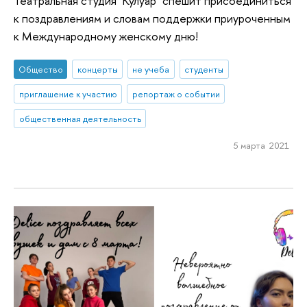
Театральная студия "Кулуар" спешит присоединиться
к поздравлениям и словам поддержки приуроченным
к Международному женскому дню!
Общество
концерты
не учеба
студенты
приглашение к участию
репортаж о событии
общественная деятельность
5 марта 2021