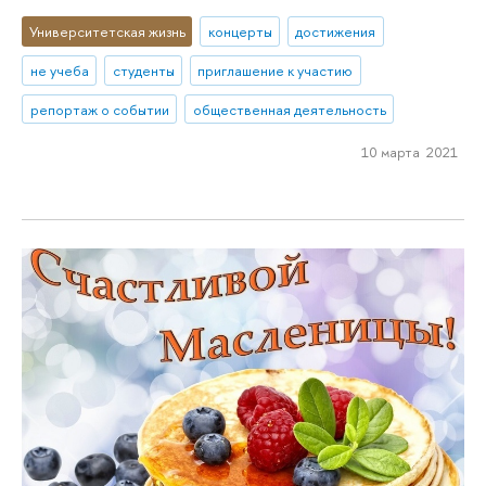
Университетская жизнь
концерты
достижения
не учеба
студенты
приглашение к участию
репортаж о событии
общественная деятельность
10 марта 2021