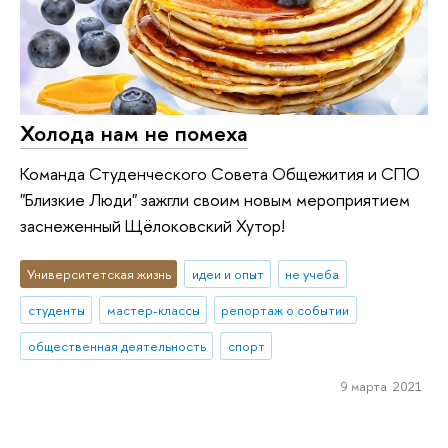
Холода нам не помеха
Команда Студенческого Совета Общежития и СПО
"Близкие Люди" зажгли своим новым мероприятием
заснеженный Щёлоковский Хутор!
Университетская жизнь
идеи и опыт
не учеба
студенты
мастер-классы
репортаж о событии
общественная деятельность
спорт
9 марта 2021