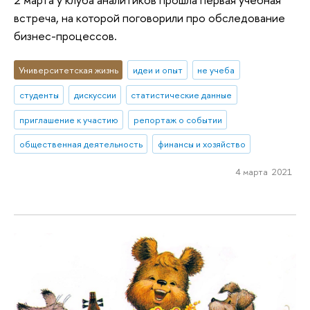
встреча, на которой поговорили про обследование
бизнес-процессов.
Университетская жизнь
идеи и опыт
не учеба
студенты
дискуссии
статистические данные
приглашение к участию
репортаж о событии
общественная деятельность
финансы и хозяйство
4 марта 2021