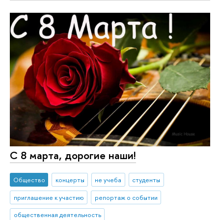
С 8 марта, дорогие наши!
Общество
концерты
не учеба
студенты
приглашение к участию
репортаж о событии
общественная деятельность