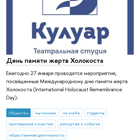
День памяти жертв Холокоста
Ежегодно 27 января проводятся мероприятия,
посвященные Международному дню памяти жертв
Холокоста (International Holocaust Remembrance
Day).
Общество
мы помним
не учеба
студенты
приглашение к участию
репортаж о событии
общественная деятельность