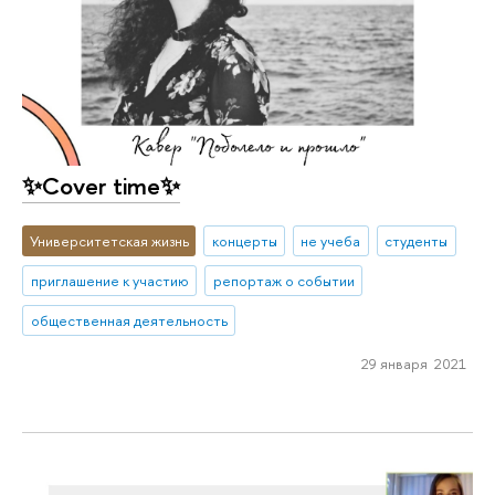
✨Cover time✨
Университетская жизнь
концерты
не учеба
студенты
приглашение к участию
репортаж о событии
общественная деятельность
29 января 2021