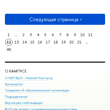
Следующая страница
1
...
2
3
4
5
6
7
8
9
10
11
12
13
14
15
16
17
18
19
20
21
...
48
О КАМПУСЕ
ОБ
О НИУ ВШЭ – Нижний Новгород
Бак
Руководство
Маг
Сведения об образовательной организации
Вт
Подразделения
Вы
Версия для слабовидящих
Ку
ВШЭ для людей с ограниченными возможностями
Пр